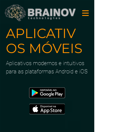
APLICATIV
OS MÓVEIS
Aplicativos modernos e intuitivos
para as plataformas Android e iOS