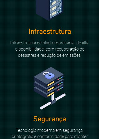
Infraestrutura
Infraestrutura de nível empresarial, de alta
disponibilidade, com recuperação de
desastres e redução de emissões.
Segurança
Tecnologia moderna em segurança,
criptografia e conformidade para manter