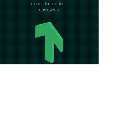
a
confidencialidade
dos dados.
Performance
Otimizada para
agilidade e
produtividade, permitindo processar grandes
massas
de dados em tempo real.