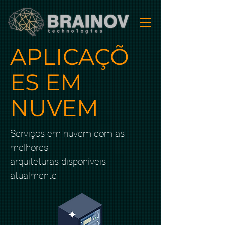
APLICAÇÕ
ES EM
NUVEM
Serviços em nuvem com as
melhores
arquiteturas disponíveis
atualmente